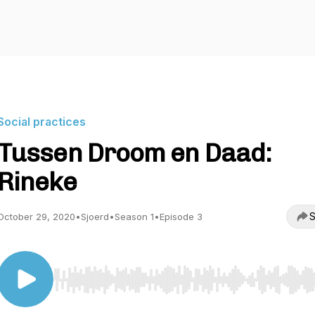
Social practices
Tussen Droom en Daad:
Rineke
S
October 29, 2020
•
Sjoerd
•
Season 1
•
Episode 3
Use Left/Right to seek, Home/End to jump to start o