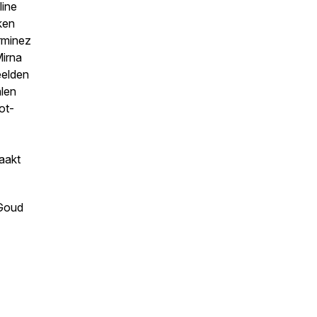
line
ken
rminez
Mirna
eelden
alen
ot-
aakt
 Goud