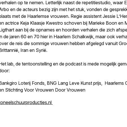
verhalen op te nemen. Letterlijk naast de repetitiestudio, waar E
Arbo en de acteurs bezig zijn met het stuk, vonden de gesprek
plaats met de Haarlemse vrouwen. Regie assistent Jessie L’He
en actrice Keja Klaasje Kwestro schoven bij Marieke Boon en 
Ligthart aan bij de opnames en hoorden verhalen die zich afsp
in de jaren 60 en 70 hier in Haarlem Schalkwijk, maar ook verh
over de reis die sommige vrouwen hebben afgelegd vanuit Gro
Brittannië, Iran en Syrië.
Het lab, de tentoonstelling en de podcast is mede mogelijk gem
door:
Bankgiro Loterij Fonds, BNG Lang Leve Kunst prijs, Haarlems
en Stichting Voor Vrouwen Door Vrouwen
toneelschuurproducties.nl