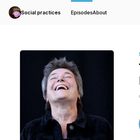
Social practices
Episodes
About