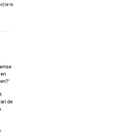
00
|
18:16
rlemse
 en
den?’
t
van de
a
e