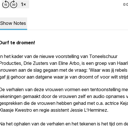
0:
Show Notes
Durf te dromen!
In het kader van de nieuwe voorstelling van Toneelschuur
Producties, Drie Zusters van Eline Arbo, is een groep van Haa
vrouwen aan de slag gegaan met de vraag: ‘Waar was jij rebels
gaf jij gehoor aan datgene waar je van droomt of voor wilt strij
De verhalen van deze vrouwen vormen een tentoonstelling me
tekeningen gemaakt door de vrouwen zelf en audio opnames 
gesprekken die de vrouwen hebben gehad met o.a. actrice Kej
Klaasje Kwestro en regie assistent Jessie L’Herminez.
Na het ophalen van de verhalen en het tekenen is het tijd om d