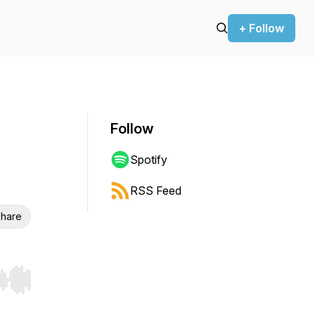
+ Follow
Follow
Spotify
RSS Feed
hare
r end. Hold shift to jump forward or backward.