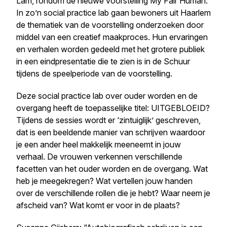
Lam, rondom de nieuwe voor­stel­ling My Fair Human.
In zo’n social practice lab gaan bewoners uit Haarlem
de thematiek van de voor­stel­ling onderzoeken door
middel van een creatief maakproces. Hun ervaringen
en verhalen worden gedeeld met het grotere publiek
in een eind­pre­sen­tatie die te zien is in de Schuur
tijdens de speel­pe­riode van de voorstelling.
Deze social practice lab over ouder worden en de
overgang heeft de toepas­se­lijke titel: UITGEBLOEID?
Tijdens de sessies wordt er ​‘zintuiglijk’ geschreven,
dat is een beeldende manier van schrijven waardoor
je een ander heel makkelijk meeneemt in jouw
verhaal. De vrouwen verkennen verschil­lende
facetten van het ouder worden en de overgang. Wat
heb je meegekregen? Wat vertellen jouw handen
over de verschil­lende rollen die je hebt? Waar neem je
afscheid van? Wat komt er voor in de plaats?