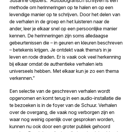
Susanne Gijsbers: ​“Auto­bi­o­gra­fisch schrijven is een
methode om herin­ne­ringen op te halen en op een
levendige manier op te schrijven. Door het delen van
de verhalen in de groep en het luisteren naar de
ander, leer je elkaar snel op een persoon­lijke manier
kennen. De herin­ne­ringen zijn soms alledaagse
gebeur­te­nissen die – in geuren en kleuren beschreven
– betekenis krijgen. Je ontdekt vaak thema’s in je
leven en rode draden. Er is vaak ook veel herkenning
bij elkaar omdat de authentieke verhalen iets
universeels hebben. Met elkaar kun je zo een thema
verkennen.”
Een selectie van de geschreven verhalen wordt
opgenomen en komt terug in een audio-installatie die
te bezoeken is in de foyer van de Schuur. Verhalen
over de overgang, die vaak nog verborgen zijn en
waar nog weinig openlijk over gesproken worden,
kunnen nu ook door een groter publiek gehoord