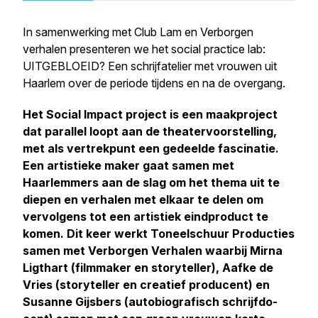
In samen­wer­king met Club Lam en Verborgen
verhalen presenteren we het social practice lab:
UITGEBLOEID? Een schrijf­a­te­lier met vrouwen uit
Haarlem over de periode tijdens en na de overgang.
Het Social Impact project is een maakproject
dat parallel loopt aan de thea­ter­voor­stel­ling,
met als vertrekpunt een gedeelde fascinatie.
Een artistieke maker gaat samen met
Haarlemmers aan de slag om het thema uit te
diepen en verhalen met elkaar te delen om
vervolgens tot een artistiek eindproduct te
komen. Dit keer werkt Toneel­schuur Producties
samen met Verborgen Verhalen waarbij Mirna
Ligthart (filmmaker en storyteller), Aafke de
Vries (storyteller en creatief producent) en
Susanne Gijsbers (auto­bi­o­gra­fisch schrijf­do­