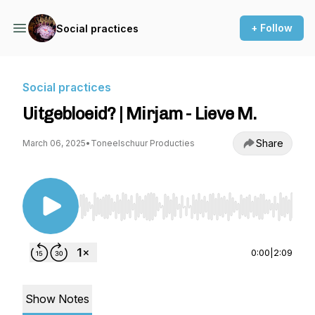
+ Follow
Social practices
Social practices
Uitgebloeid? | Mirjam - Lieve M.
Share
March 06, 2025
•
Toneelschuur Producties
Use Left/Right to seek, Home/End to jump to st
0:00
|
2:09
Show Notes