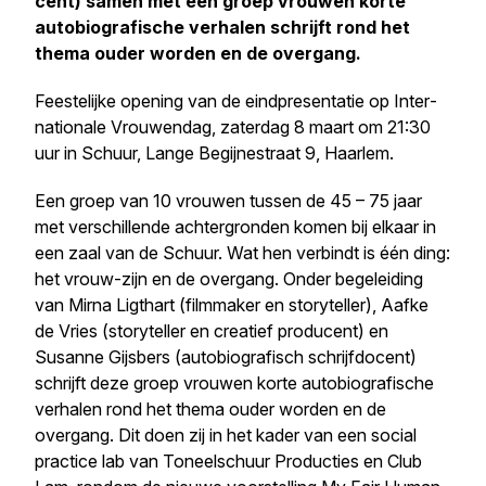
cent) samen met een groep vrouwen korte
auto­bi­o­gra­fi­sche verhalen schrijft rond het
thema ouder worden en de overgang.
Feestelijke opening van de eind­pre­sen­tatie op Inter­
na­ti­o­nale Vrouwendag, zaterdag 8 maart om 21:30
uur in Schuur, Lange Begij­ne­straat 9, Haarlem
.
Een groep van 10 vrouwen tussen de 45 – 75 jaar
met verschil­lende achter­gronden komen bij elkaar in
een zaal van de Schuur. Wat hen verbindt is één ding:
het vrouw-zijn en de overgang. Onder begeleiding
van Mirna Ligthart (filmmaker en storyteller), Aafke
de Vries (storyteller en creatief producent) en
Susanne Gijsbers (auto­bi­o­gra­fisch schrijf­do­cent)
schrijft deze groep vrouwen korte auto­bi­o­gra­fi­sche
verhalen rond het thema ouder worden en de
overgang. Dit doen zij in het kader van een social
practice lab van Toneel­schuur Producties en Club